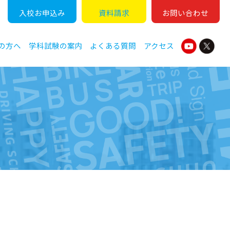
入校
お
申込
み
資料
請求
お問い
合わせ
の方へ
学科試験の案内
よくある質問
アクセス