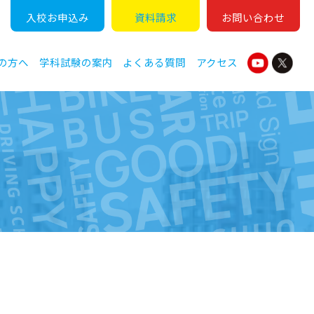
入校
お
申込
み
資料
請求
お問い
合わせ
の方へ
学科試験の案内
よくある質問
アクセス