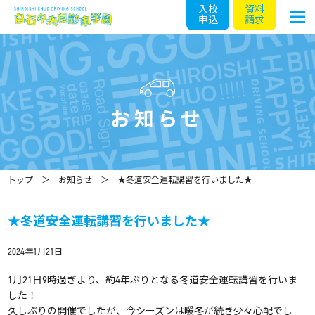
入校
資料
申込
請求
お知らせ
トップ
お知らせ
★冬道安全運転講習を行いました★
★冬道安全運転講習を行いました★
2024年1月21日
1月21日9時過ぎより、約4年ぶりとなる冬道安全運転講習を行いま
した！
久しぶりの開催でしたが、今シーズンは暖冬が続き少々心配でし