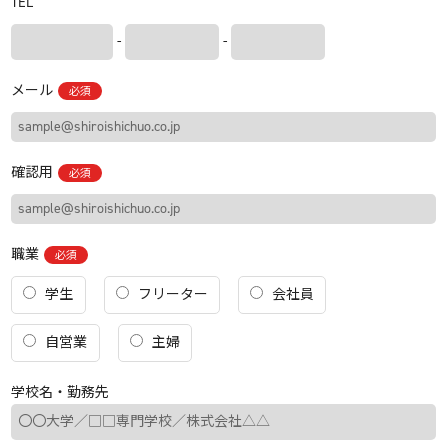
TEL
-
-
メール
必須
確認用
必須
職業
必須
学生
フリーター
会社員
自営業
主婦
学校名・勤務先